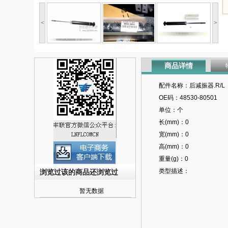
<
>
商品详情
配件名称：后减振器.R/L
OE码：48530-80501
单位：个
长(mm)：0
宽(mm)：0
高(mm)：0
重量(g)：0
类型描述：
浏览过该的商品还浏览过
暂无数据