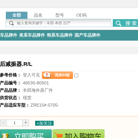
全部
品名
型号
OE码
车品牌件
美系车品牌件
韩系车品牌件
国产车品牌件
后减振器.R/L
参考价格：
登入可见
产品编号：
48530-80501
产品品牌：
丰田海外原厂件
供货状态：
现货
产品适应车型：
ZRE15#.0705-
-
+
+加关注