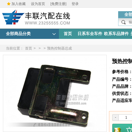
加入收藏
设为首页
[免费注册]
登录
全
全部商品分类
首页
日系车全车件
欧系车品牌件
当前位置：
首页
>
>
>
预热控制器总成
预热控
参考价格
产品编号
产品品牌
供货状态
产品适应
-