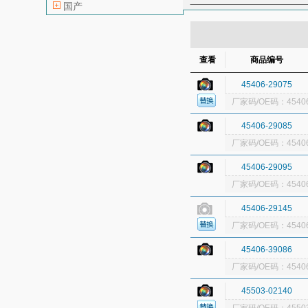
国产
飞轮
分电器
高压线
鼓风机
后轮轴承
后门
查看
商品编号
换挡杆总成
换
45406-29075
减震器
节气门
厂家码/OE码：45406
空调滤芯（空调
拉手
喇叭
45406-29085
连杆瓦
轮毂（
厂家码/OE码：45406
气囊传感器
气
45406-29095
前杠支架
前护
厂家码/OE码：45406
前刹车分泵
前
45406-29145
曲轴瓦
曲轴止
厂家码/OE码：45406
刹车油
刹车总
雾灯框
蓄电池
45406-39086
厂家码/OE码：45406
智能钥匙
中缸
45503-02140