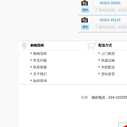
45503-39305
厂家码/OE码：45503
45503-49125
厂家码/OE码：45503
购物指南
配送方式
购物流程
上门购货
常见问题
快递运输
联系客服
丰联配送
关于我们
货站发货
如何查询
应商
报价电话：024-232555