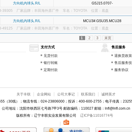
方向机内球头.R/L
GSJ15.0707-
-39305
厂家品牌：丰田海外原厂件
车名：TOYOTA
位置：底盘
方向机内球头.R/L
MCU3#.GSU35.MCU28
-49125
厂家品牌：丰田海外原厂件
车名：TOYOTA
位置：底盘
1
2
3
末页
支付方式
售后服务
见货付款
退换货政策
银行转账
售后服务技
定期付款
服务协议
关于丰联
企业网站
公司大事记
联系我们
诚聘英才
55（30线）；物流专线：024-23806000；投诉：400-600-2755；电子传真：23255
公司地址：沈阳市铁西区七号路7甲3号 邮政编码：110027 邮箱：lnfl@lnfl.com.cn
版权所有：辽宁丰联实业发展有限公司
辽ICP备11016774号