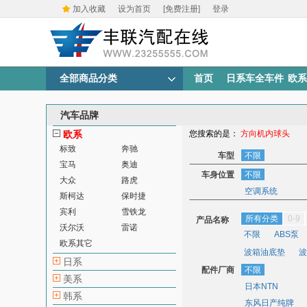
加入收藏
设为首页
[免费注册]
登录
全部商品分类
首页
日系车全车件
欧系
汽车品牌
欧系
您搜索的是：
方向机内球头
标致
奔驰
车型
不限
宝马
奥迪
车身位置
不限
大众
路虎
空调系统
斯柯达
保时捷
宾利
雪铁龙
所有分类
0-9
产品名称
沃尔沃
雷诺
不限
ABS泵
欧系其它
波箱油底垫
波
日系
配件厂商
车速传感器
不限
车
美系
日本NTN
点火开关
点火
韩系
东风日产纯牌
发动机其他
发