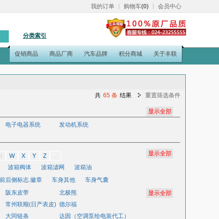
我的订单
购物车
(0)
会员中心
分类索引
促销商品
商品厂商
汽车品牌
积分商城
关于丰联
共
65 条
结果
重置筛选条件
电子电器系统
发动机系统
显示全部
U
W
X
Y
Z
...
波箱阀体
波箱滤网
波箱油
前后侧标志.徽章
车身其他
车身气囊
阪东皮带
倒车镜
灯泡
底盘其他
北极熊
常州联顺(日产表皮)
德尔福
修包
发动机电脑
发动机脚胶
大同链条
达因（空调泵给电装代工）
方向助力油
防冻液
防腐剂