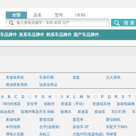
全部
品名
型号
OE码
车品牌件
美系车品牌件
韩系车品牌件
国产车品牌件
变速箱系统
车身外围
底盘
点火系统
燃油喷射系统
油类保养品
A
B
C
D
E
F
G
H
I
J
K
L
M
N
O
P
Q
R
S
T
ABS传感器
安全带
保险丝
变速器（手动）
变速箱其他
波箱电磁阀
箱油底壳
玻璃升降器开关.饰板
玻璃水
差速器
柴油泵
车灯灯座
车
用标准五金件
奥迪纯牌
齿轮油
爱德克斯
传递轴十字轴
爱思帝
传动轴
大灯
怠速马达
爱信精机
挡泥板
本田纯牌
北宇(油漆类)
采埃孚-ZF
车配天下IMG
其他
点火线圈
电子其他
动力转向电脑板
发电机
发动机
发动机大
博电火花塞
东机工
大陆ATE(底盘电器)
邓禄普
动机油壳
方向管柱
方向机
方向机内球头
方向机外球头
方向机助力泵