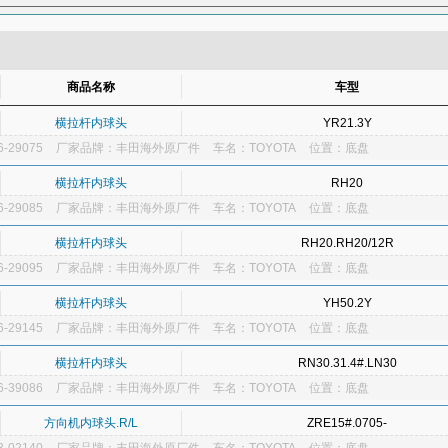
分电器盖
分动箱
分火头
分离轴承
风扇带涨紧轮
风扇皮带
氟利
鼓风机电机
后半轴
后保险杠
后侧栅玻璃
后风档玻璃
后杠支架
玻璃
后门玻璃外压条
后门壳
后牌照架
后桥壳
后刹车分泵
后刹车
商品名称
车型
挡拉线
活塞
活塞环
火花塞
机油
机油泵
机油传感器（机油塞）
横拉杆内球头
YR21.3Y
节气门传感器
进气门
进气歧管
空调泵
空调电子扇
空调放大器
-29075
厂家品牌：丰田海外原厂件
车名：TOYOTA
位置：底盘
格）
空调膨胀阀
空调皮带
空调皮带涨紧轮
空调其他
空气流量计
空
冷凝器
冷暖风机总成
冷气提速阀
离合器拨叉
离合器分泵
离合器片
横拉杆内球头
RH20
钢圈）
门灯开关
暖风机
排气门
排气支管
牌照灯
喷油嘴
喷油
-29085
厂家品牌：丰田海外原厂件
车名：TOYOTA
位置：底盘
囊电脑
汽油泵
汽油泵滤网
前半轴
前半轴球笼防尘套
前保险杠
前
横拉杆内球头
RH20.RH20/12R
杠
前机盖
前减振器
前轮轴承
前轮轴头
前门玻璃
前门玻璃外压条
-29095
厂家品牌：丰田海外原厂件
车名：TOYOTA
位置：底盘
刹车片
前上悬臂
前下悬臂
前叶子板
前叶子板内衬
前叶子板支架
横拉杆内球头
YH50.2Y
推片
燃油表传感器
燃油滤清器（汽油格）
燃油其他
燃油添加剂
燃油
-29145
厂家品牌：丰田海外原厂件
车名：TOYOTA
位置：底盘
泵
升降器开关
输出轴
输入轴
水温传感器（水温塞）
水箱
天线
悬挂底盘升降油
氧传感器
仪表总成
引擎修复剂
油品其他
雨刮
横拉杆内球头
RN30.31.4#.LN30
-39086
转向灯
厂家品牌：丰田海外原厂件
装饰条
自动波偶合器
车名：TOYOTA
自动波箱
位置：底盘
方向机内球头.R/L
ZRE15#.0705-