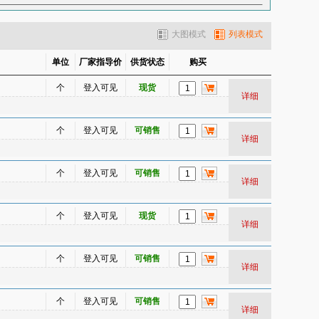
昂
缸盖
缸体
高位刹车灯
大图模式
列表模式
后杠支架
后护杠
后减振器
片
后叶子板
化油器清洗剂
单位
厂家指导价
供货状态
购买
机油滤清器（机油格）
机油散热器
个
登入可见
现货
空调管
空调离合器（泵头）
详细
气滤清器（空气格）
空燃比传感器
离合器压板
离合器总泵
连杆
个
登入可见
可销售
详细
嘴清洗剂
皮带
起动机
气门室盖
风档玻璃
前风档立柱
前杠通风网
个
登入可见
可销售
详细
前门壳
前牌照架
前桥
前中网
前转向节
曲轴
曲轴齿
个
登入可见
现货
压力调节器
日行灯
刹车盘
详细
凸轮轴
尾灯
尾门壳
雾灯
雨量传感器
预热塞
蒸发器芯
个
登入可见
可销售
详细
个
登入可见
可销售
详细