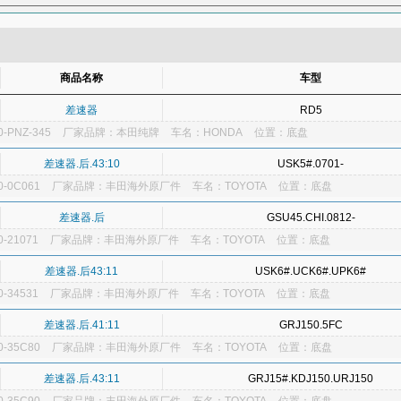
分电器盖
分动箱
分火头
分离轴承
风扇带涨紧轮
风扇皮带
氟利
鼓风机电机
后半轴
后保险杠
后侧栅玻璃
后风档玻璃
后杠支架
玻璃
后门玻璃外压条
后门壳
后牌照架
后桥壳
后刹车分泵
后刹车
商品名称
车型
挡拉线
活塞
活塞环
火花塞
机油
机油泵
机油传感器（机油塞）
差速器
RD5
节气门传感器
进气门
进气歧管
空调泵
空调电子扇
空调放大器
-PNZ-345
厂家品牌：本田纯牌
车名：HONDA
位置：底盘
格）
空调膨胀阀
空调皮带
空调皮带涨紧轮
空调其他
空气流量计
空
冷凝器
冷暖风机总成
冷气提速阀
离合器拨叉
离合器分泵
离合器片
差速器.后.43:10
USK5#.0701-
钢圈）
门灯开关
暖风机
排气门
排气支管
牌照灯
喷油嘴
喷油
-0C061
厂家品牌：丰田海外原厂件
车名：TOYOTA
位置：底盘
囊电脑
汽油泵
汽油泵滤网
前半轴
前半轴球笼防尘套
前保险杠
前
差速器.后
GSU45.CHI.0812-
杠
前机盖
前减振器
前轮轴承
前轮轴头
前门玻璃
前门玻璃外压条
-21071
厂家品牌：丰田海外原厂件
车名：TOYOTA
位置：底盘
刹车片
前上悬臂
前下悬臂
前叶子板
前叶子板内衬
前叶子板支架
差速器.后43:11
USK6#.UCK6#.UPK6#
推片
燃油表传感器
燃油滤清器（汽油格）
燃油其他
燃油添加剂
燃油
-34531
厂家品牌：丰田海外原厂件
车名：TOYOTA
位置：底盘
泵
升降器开关
输出轴
输入轴
水温传感器（水温塞）
水箱
天线
悬挂底盘升降油
氧传感器
仪表总成
引擎修复剂
油品其他
雨刮
差速器.后.41:11
GRJ150.5FC
-35C80
转向灯
厂家品牌：丰田海外原厂件
装饰条
自动波偶合器
车名：TOYOTA
自动波箱
位置：底盘
差速器.后.43:11
GRJ15#.KDJ150.URJ150