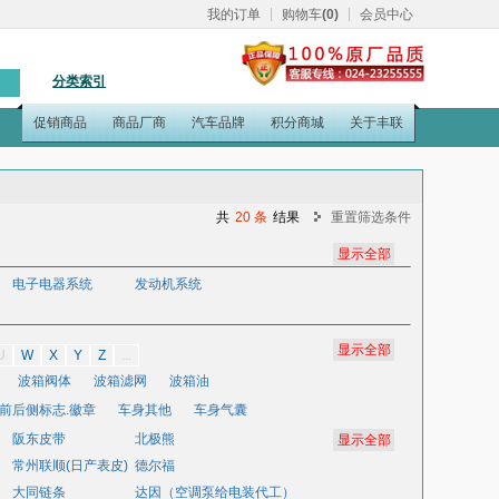
我的订单
购物车
(0)
会员中心
分类索引
促销商品
商品厂商
汽车品牌
积分商城
关于丰联
共
20 条
结果
重置筛选条件
电子电器系统
发动机系统
显示全部
U
W
X
Y
Z
...
波箱阀体
波箱滤网
波箱油
前后侧标志.徽章
车身其他
车身气囊
阪东皮带
倒车镜
灯泡
底盘其他
北极熊
常州联顺(日产表皮)
德尔福
修包
发动机电脑
发动机脚胶
大同链条
达因（空调泵给电装代工）
方向助力油
防冻液
防腐剂