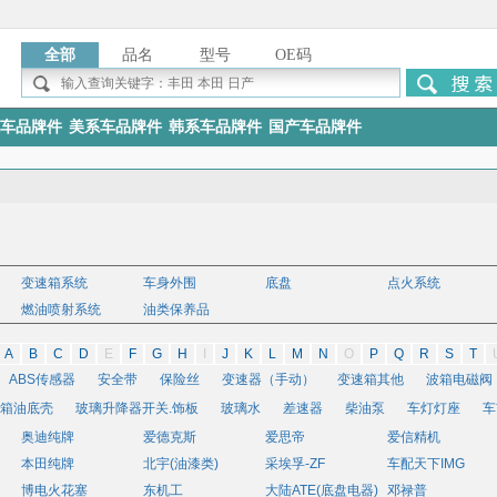
全部
品名
型号
OE码
车品牌件
美系车品牌件
韩系车品牌件
国产车品牌件
变速箱系统
车身外围
底盘
点火系统
燃油喷射系统
油类保养品
A
B
C
D
E
F
G
H
I
J
K
L
M
N
O
P
Q
R
S
T
ABS传感器
安全带
保险丝
变速器（手动）
变速箱其他
波箱电磁阀
箱油底壳
玻璃升降器开关.饰板
玻璃水
差速器
柴油泵
车灯灯座
车
用标准五金件
奥迪纯牌
齿轮油
爱德克斯
传递轴十字轴
爱思帝
传动轴
大灯
怠速马达
爱信精机
挡泥板
本田纯牌
北宇(油漆类)
采埃孚-ZF
车配天下IMG
其他
点火线圈
电子其他
动力转向电脑板
发电机
发动机
发动机大
博电火花塞
东机工
大陆ATE(底盘电器)
邓禄普
动机油壳
方向管柱
方向机
方向机内球头
方向机外球头
方向机助力泵