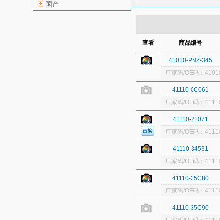
国产
飞轮
分电器
高压线
鼓风机
后轮轴承
后门
查看
商品编号
换挡杆总成
换
41010-PNZ-345
减震器
节气门
厂家码/OE码：41010
空调滤芯（空调
拉手
喇叭
41110-0C061
连杆瓦
轮毂（
厂家码/OE码：41110
气囊传感器
气
41110-21071
前杠支架
前护
厂家码/OE码：41110
前刹车分泵
前
41110-34531
曲轴瓦
曲轴止
厂家码/OE码：41110
刹车油
刹车总
雾灯框
蓄电池
41110-35C80
厂家码/OE码：41110
智能钥匙
中缸
41110-35C90