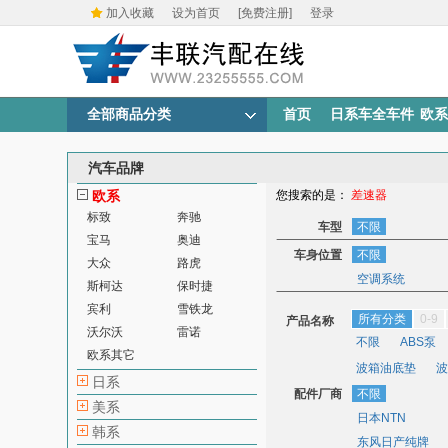
加入收藏
设为首页
[免费注册]
登录
全部商品分类
首页
日系车全车件
欧系
汽车品牌
欧系
您搜索的是：
差速器
标致
奔驰
车型
不限
宝马
奥迪
车身位置
不限
大众
路虎
空调系统
斯柯达
保时捷
宾利
雪铁龙
所有分类
0-9
产品名称
沃尔沃
雷诺
不限
ABS泵
欧系其它
波箱油底垫
波
日系
配件厂商
车速传感器
不限
车
美系
日本NTN
点火开关
点火
韩系
东风日产纯牌
发动机其他
发