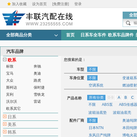
加入收藏
设为首页
[免费注册]
登录
全
全部商品分类
首页
日系车全车件
欧系车品牌件
汽车品牌
欧系
您搜索的是：
标致
奔驰
车型
不限
宝马
奥迪
车身位置
不限
变速箱系
大众
路虎
空调系统
燃油喷射
斯柯达
保时捷
宾利
雪铁龙
所有分类
0-9
A
B
C
产品名称
沃尔沃
雷诺
不限
ABS泵
ABS传感
欧系其它
波箱油底垫
波箱油底壳
日系
配件厂商
车速传感器
不限
车用标准五金
奥迪纯牌
美系
日本NTN
本田纯牌
点火开关
点火其他
点
韩系
东风日产纯牌
博电火花
发动机其他
发动机油壳