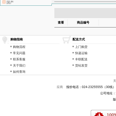
国产
飞轮
分电器
分电器盖
高压线
鼓风机
鼓风机
后轮轴承
后门玻璃
后
查看
商品编号
换挡杆总成
换挡拉线
减震器
节气门
节气门
购物指南
配送方式
空调滤芯（空调格）
空调
拉手
喇叭
冷凝器
冷
购物流程
上门购货
常见问题
快递运输
连杆瓦
轮毂（钢圈）
联系客服
丰联配送
气囊传感器
气囊电脑
关于我们
货站发货
前杠支架
前护杠
前机
如何查询
前刹车分泵
前刹车片
曲轴瓦
曲轴止推片
燃
应商
报价电话：024-23255555（30线）
刹车油
刹车总泵
升降
公司地址：沈
雾灯框
蓄电池
悬挂底
版
智能钥匙
中缸
转向灯