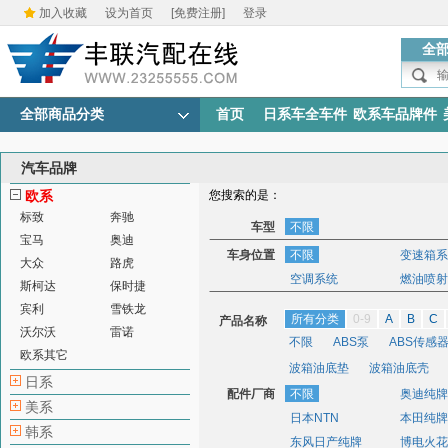
加入收藏
设为首页
[免费注册]
登录
全
全部商品分类
首页
日系车全车件
欧系车品牌件
汽车品牌
欧系
您搜索的是：
标致
奔驰
车型
不限
宝马
奥迪
车身位置
不限
变速箱系
大众
路虎
空调系统
燃油喷射
斯柯达
保时捷
宾利
雪铁龙
所有分类
0-9
A
B
C
产品名称
沃尔沃
雷诺
不限
ABS泵
ABS传感
欧系其它
波箱油底垫
波箱油底壳
日系
配件厂商
车速传感器
不限
车用标准五金
奥迪纯牌
美系
日本NTN
本田纯牌
点火开关
点火其他
点
韩系
东风日产纯牌
博电火花
发动机其他
发动机油壳