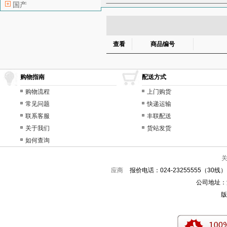
国产
飞轮
分电器
分电器盖
高压线
鼓风机
鼓风机
后轮轴承
后门玻璃
后
查看
商品编号
换挡杆总成
换挡拉线
减震器
节气门
节气门
购物指南
配送方式
空调滤芯（空调格）
空调
拉手
喇叭
冷凝器
冷
购物流程
上门购货
常见问题
快递运输
连杆瓦
轮毂（钢圈）
联系客服
丰联配送
气囊传感器
气囊电脑
关于我们
货站发货
前杠支架
前护杠
前机
如何查询
前刹车分泵
前刹车片
曲轴瓦
曲轴止推片
燃
应商
报价电话：024-23255555（30线）
刹车油
刹车总泵
升降
公司地址：沈
雾灯框
蓄电池
悬挂底
版
智能钥匙
中缸
转向灯